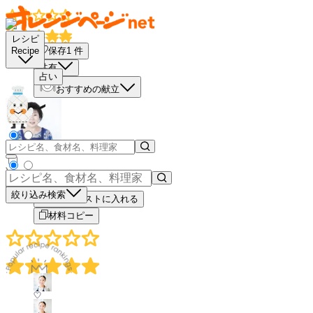
レシピ
保存
1
件
Recipe
共有
占い
おすすめの献立
－
＋
絞り込み検索
買い物リストに入れる
材料コピー