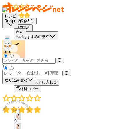
レシピ
保存
3
件
Recipe
共有
占い
おすすめの献立
－
＋
絞り込み検索
買い物リストに入れる
材料コピー