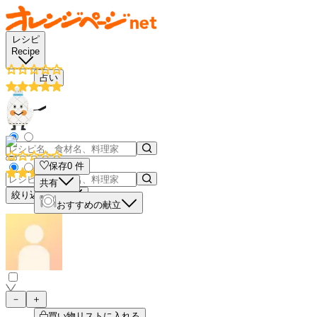
レシピ
Recipe
占い
保存
0
件
共有
絞り込み検索
おすすめの献立
－
＋
買い物リストに入れる