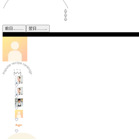
前日
翌日