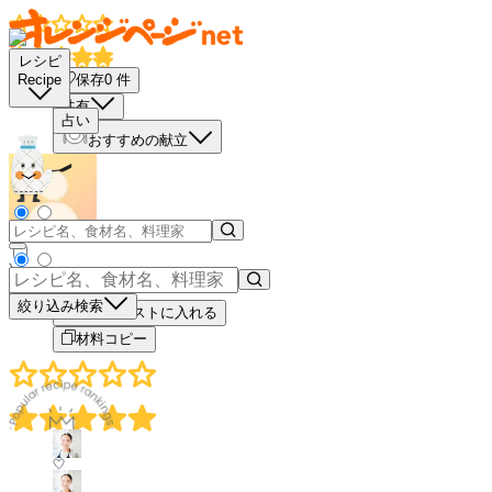
レシピ
保存
0
件
Recipe
共有
占い
おすすめの献立
－
＋
絞り込み検索
買い物リストに入れる
材料コピー