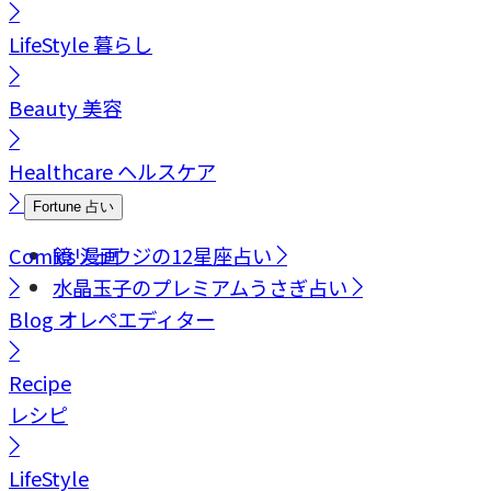
LifeStyle
暮らし
Beauty
美容
Healthcare
ヘルスケア
Fortune
占い
Comics
鏡リュウジの12星座占い
漫画
水晶玉子のプレミアムうさぎ占い
Blog
オレペエディター
Recipe
レシピ
LifeStyle