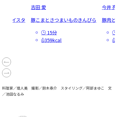
吉田 愛
今井 亮
の梅オイスタ
豚こまとさつまいものきんぴら
豚肉と
15分
359kcal
料理家／堤人美 撮影／鈴木泰介 スタイリング／阿部まゆこ 文
／池田なるみ