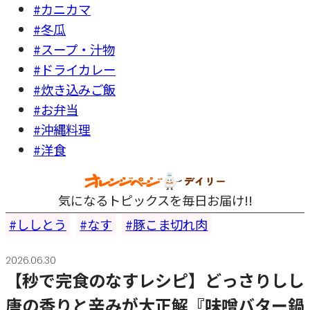
#カニカマ
#冬瓜
#スープ・汁物
#ドライカレー
#炊き込みご飯
#お弁当
#沖縄料理
#洋食
気になるトピックスを毎日お届け!!
ししとう
なす
豚こま切れ肉
2026.06.30
【秒で完食のなすレシピ】どっさりしし
唐の香りと辛みが大正解『味噌バター鍋