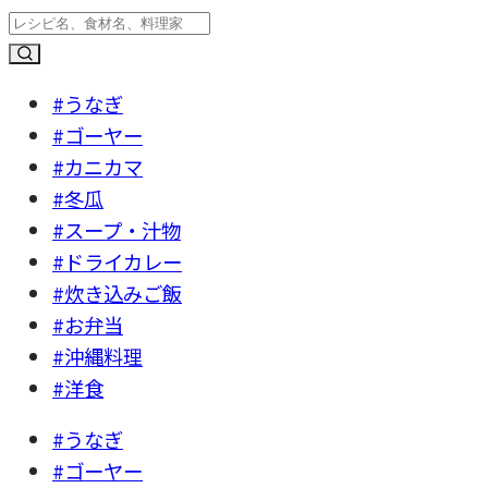
#うなぎ
#ゴーヤー
#カニカマ
#冬瓜
#スープ・汁物
#ドライカレー
#炊き込みご飯
#お弁当
#沖縄料理
#洋食
#うなぎ
#ゴーヤー