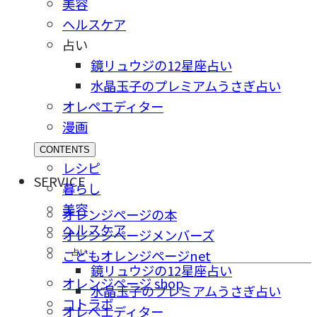
美容
ヘルスケア
占い
鏡リュウジの12星座占い
水晶玉子のプレミアムうさぎ占い
オレペエディター
漫画
CONTENTS
レシピ
SERVICE
暮らし
美容
オレンジページの本
ヘルスケア
オレンジページメンバーズ
占い
こどもオレンジページnet
鏡リュウジの12星座占い
オレンジページ shop
水晶玉子のプレミアムうさぎ占い
コトラボ
オレペエディター