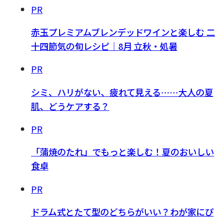
PR
赤玉プレミアムブレンデッドワインと楽しむ 二
十四節気の旬レシピ｜8月 立秋・処暑
PR
シミ、ハリがない、疲れて見える……大人の夏
肌、どうケアする？
PR
「蒲焼のたれ」でもっと楽しむ！夏のおいしい
食卓
PR
ドラム式とたて型のどちらがいい？わが家にぴ