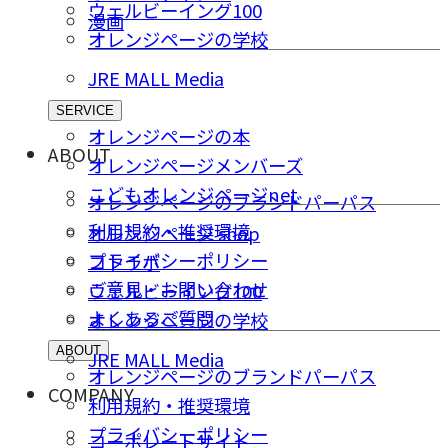
ウェルビーイング100
漫画
オレンジページの学校
JRE MALL Media
SERVICE
オレンジページの本
ABOUT
オレンジページメンバーズ
こどもオレンジページnet
オレンジページのブランドパーパス
利用規約・推奨環境
オレンジページ shop
プライバシーポリシー
コトラボ
ご意⾒・お問い合わせ
ウェルビーイング100
よくあるご質問
オレンジページの学校
ABOUT
JRE MALL Media
オレンジページのブランドパーパス
COMPANY
利用規約・推奨環境
プライバシーポリシー
コーポレートサイト