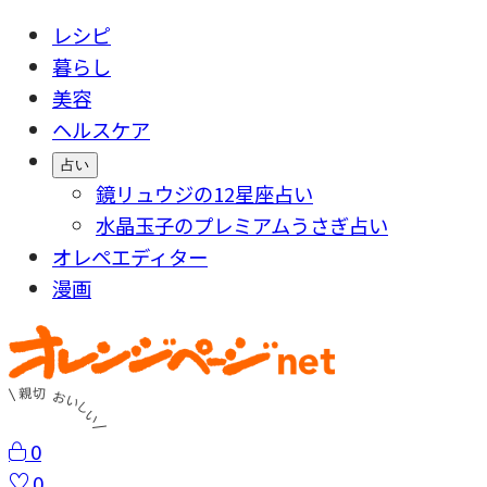
レシピ
暮らし
美容
ヘルスケア
占い
鏡リュウジの12星座占い
水晶玉子のプレミアムうさぎ占い
オレペエディター
漫画
0
0