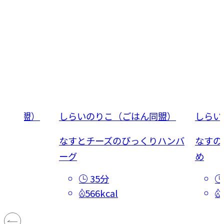
はん同盟）
しらいのりこ（ごはん同盟）
しらい
なすとチーズのびっくりハンバ
なすの
ーグ
め
35分
566kcal