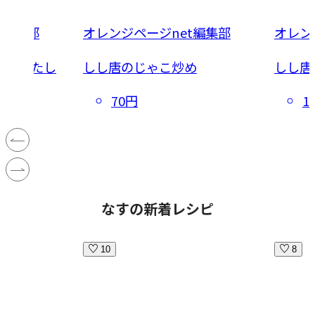
t編集部
オレンジページnet編集部
オレン
焼きびたし
しし唐のじゃこ炒め
しし唐
70円
1
なすの新着レシピ
10
8