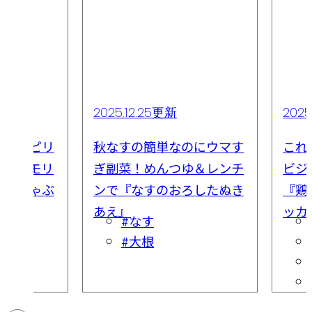
2025.12.25更新
2025
酸っぱピリ
秋なすの簡単なのにウマす
これ
がモリモリ
ぎ副菜！めんつゆ＆レンチ
ビジ
と豚しゃぶ
ンで『なすのおろしたぬき
『鶏
あえ』
ッカ
#なす
#大根
肉