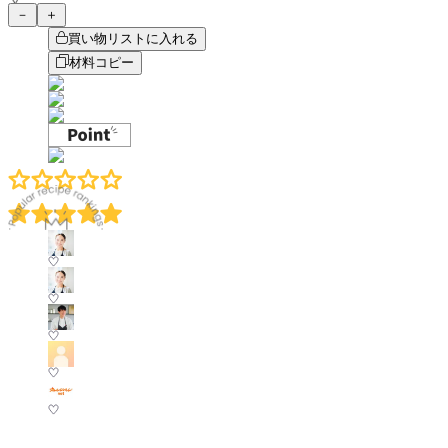
－
＋
買い物リストに入れる
材料コピー