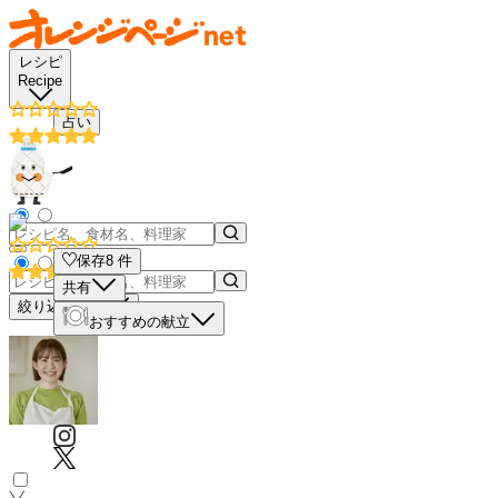
レシピ
Recipe
占い
保存
8
件
共有
絞り込み検索
おすすめの献立