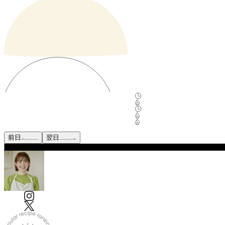
前日
翌日