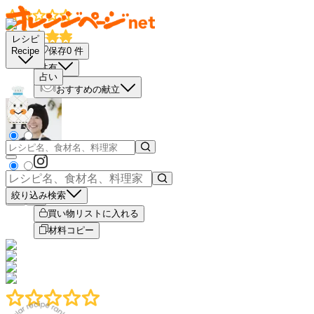
レシピ
保存
0
件
Recipe
共有
占い
おすすめの献立
絞り込み検索
－
＋
買い物リストに入れる
材料コピー