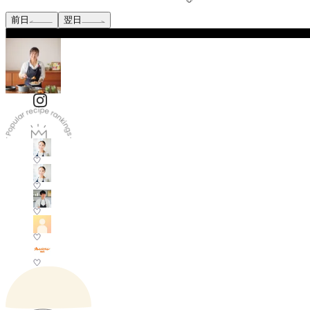
前日
翌日