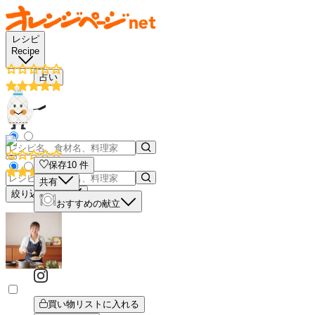
レシピ
Recipe
占い
保存
10
件
共有
絞り込み検索
おすすめの献立
買い物リストに入れる