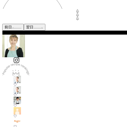
前日
翌日