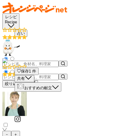
レシピ
Recipe
占い
保存
1
件
共有
絞り込み検索
おすすめの献立
－
＋