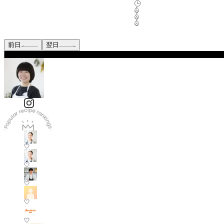
前日
翌日