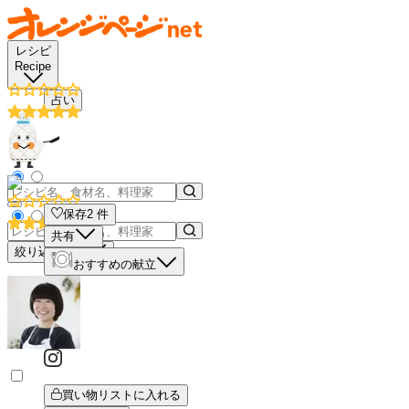
レシピ
Recipe
占い
保存
2
件
共有
絞り込み検索
おすすめの献立
買い物リストに入れる