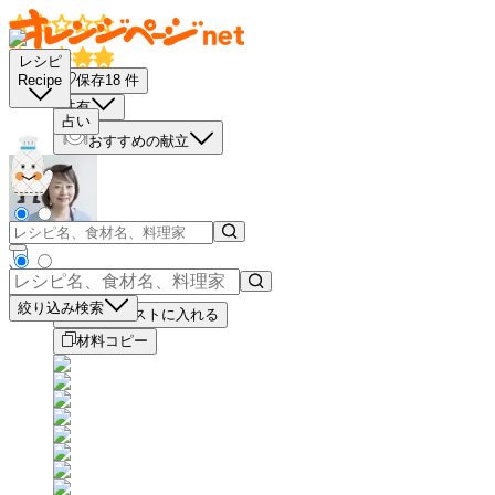
レシピ
保存
18
件
Recipe
共有
占い
おすすめの献立
－
＋
絞り込み検索
買い物リストに入れる
材料コピー