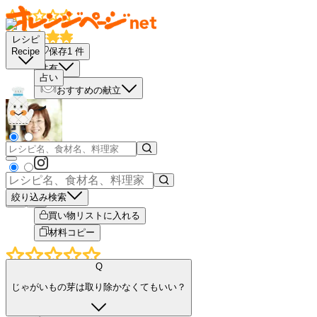
レシピ
保存
1
件
Recipe
共有
占い
おすすめの献立
絞り込み検索
－
＋
買い物リストに入れる
材料コピー
Q
じゃがいもの芽は取り除かなくてもいい？