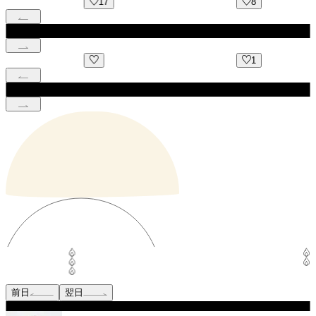
17
8
1
前日
翌日