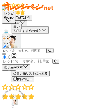
レシピ
保存
11
件
Recipe
共有
占い
おすすめの献立
絞り込み検索
－
＋
買い物リストに入れる
材料コピー