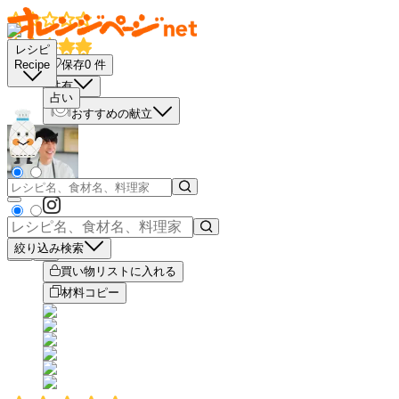
レシピ
保存
0
件
Recipe
共有
占い
おすすめの献立
絞り込み検索
－
＋
買い物リストに入れる
材料コピー