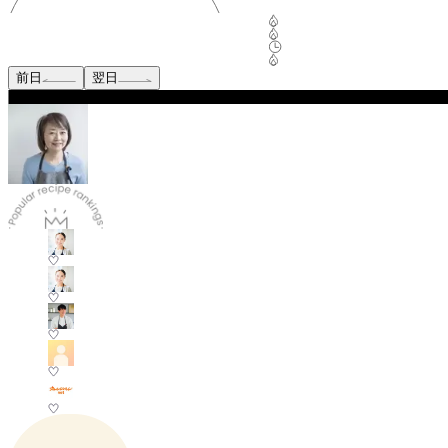
前日
翌日