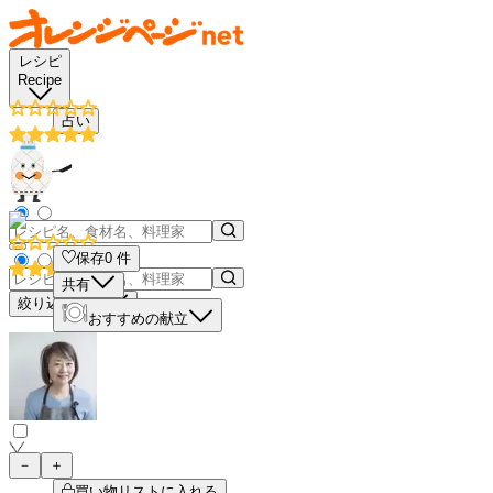
レシピ
Recipe
占い
保存
0
件
共有
絞り込み検索
おすすめの献立
－
＋
買い物リストに入れる