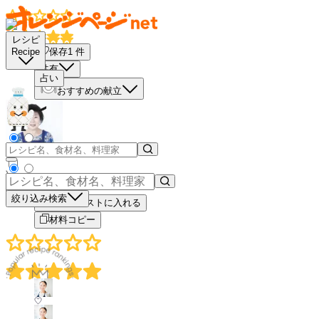
レシピ
保存
1
件
Recipe
共有
占い
おすすめの献立
－
＋
絞り込み検索
買い物リストに入れる
材料コピー