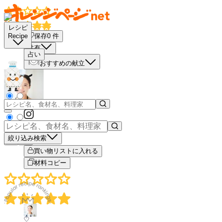
レシピ
保存
0
件
Recipe
共有
占い
おすすめの献立
絞り込み検索
－
＋
買い物リストに入れる
材料コピー