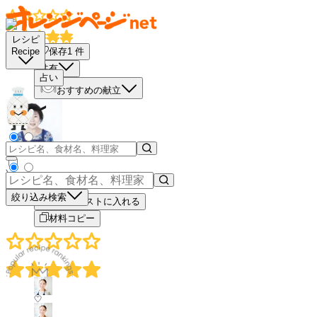
レシピ
保存
1
件
Recipe
共有
占い
おすすめの献立
－
＋
絞り込み検索
買い物リストに入れる
材料コピー