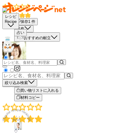
レシピ
保存
1
件
Recipe
共有
占い
おすすめの献立
絞り込み検索
－
＋
買い物リストに入れる
材料コピー