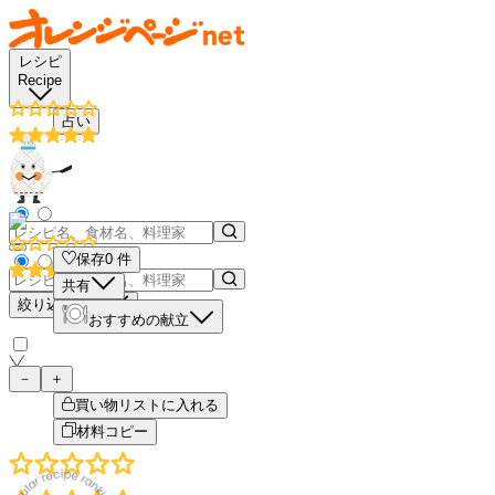
レシピ
Recipe
占い
保存
0
件
共有
絞り込み検索
おすすめの献立
－
＋
買い物リストに入れる
材料コピー