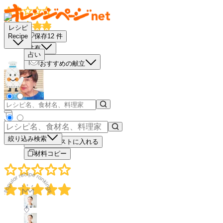
レシピ
保存
12
件
Recipe
共有
占い
おすすめの献立
－
＋
絞り込み検索
買い物リストに入れる
材料コピー