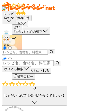
レシピ
保存
0
件
Recipe
共有
占い
おすすめの献立
－
＋
絞り込み検索
買い物リストに入れる
材料コピー
Q
じゃがいもの芽は取り除かなくてもいい？