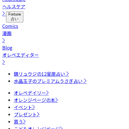
ヘルスケア
Fortune
占い
Comics
漫画
Blog
オレペエディター
鏡リュウジの12星座占い
水晶玉子のプレミアムうさぎ占い
オレペデイリー
オレンジページの本
イベント
プレゼント
買う
こどもオレンジページ