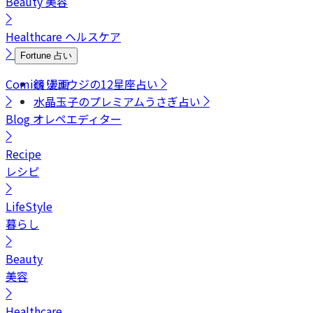
Beauty
美容
Healthcare
ヘルスケア
Fortune
占い
Comics
鏡リュウジの12星座占い
漫画
水晶玉子のプレミアムうさぎ占い
Blog
オレペエディター
Recipe
レシピ
LifeStyle
暮らし
Beauty
美容
Healthcare