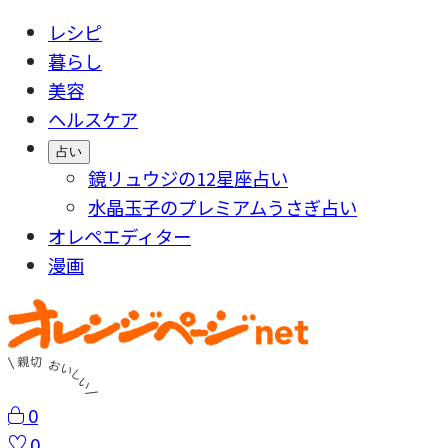
レシピ
暮らし
美容
ヘルスケア
占い
鏡リュウジの12星座占い
水晶玉子のプレミアムうさぎ占い
オレペエディター
漫画
0
0