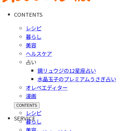
CONTENTS
レシピ
暮らし
美容
ヘルスケア
占い
鏡リュウジの12星座占い
水晶玉子のプレミアムうさぎ占い
オレペエディター
漫画
CONTENTS
レシピ
SERVICE
暮らし
美容