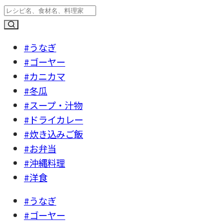
#うなぎ
#ゴーヤー
#カニカマ
#冬瓜
#スープ・汁物
#ドライカレー
#炊き込みご飯
#お弁当
#沖縄料理
#洋食
#うなぎ
#ゴーヤー