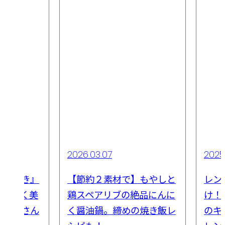
2026.03.07
202
を春巻き』
【節約２素材で】もやしと
レン
でもなく美
鶏スペアリブの絶品にんに
け！
ベマキさん
く醤油鍋。締めの焼き飯レ
のキ