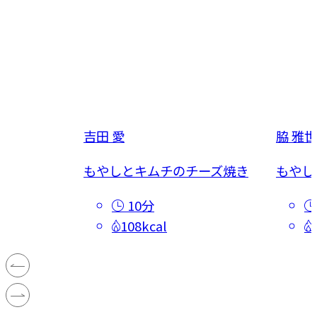
吉田 愛
脇 雅世
ル
もやしとキムチのチーズ焼き
もやし
10分
108kcal