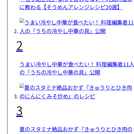
に教わる【そうめんアレンジレシピ20選】
2
うまい冷やし中華が食べたい！ 料理編集者11
の「うちの冷やし中華の具」公開
3
夏のスタミナ絶品おかず『きゅうりとひき肉の