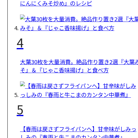
にんにくみそ炒め』のレシピ
4
大葉30枚を大量消費。絶品作り置き2選『大葉
そ』＆『じゃこ香味揚げ』と食べ方
5
【春雨は戻さずフライパンへ】甘辛味がしみっ
しみの『春雨と牛こまのカンタン中華煮』