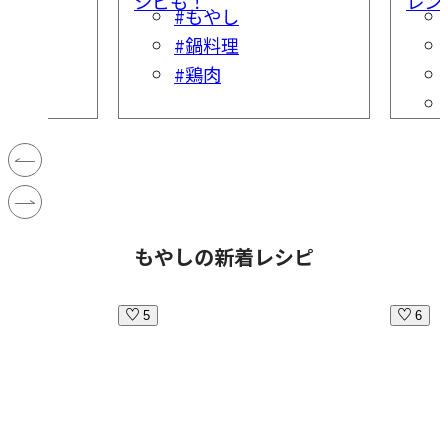
シピも！
レン
大根
#もやし
#鍋料理
#鶏肉
もやしの新着レシピ
5
6