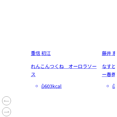
重信 初江
藤井 恵
担麺
れんこんつくね オーロラソー
なすと
ス
ー春巻
603kcal