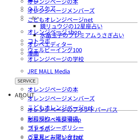
オレンジページの本
ヘルスケア
オレンジページメンバーズ
占い
こどもオレンジページnet
鏡リュウジの12星座占い
オレンジページ shop
水晶玉子のプレミアムうさぎ占い
コトラボ
オレペエディター
ウェルビーイング100
漫画
オレンジページの学校
JRE MALL Media
SERVICE
オレンジページの本
ABOUT
オレンジページメンバーズ
こどもオレンジページnet
オレンジページのブランドパーパス
利用規約・推奨環境
オレンジページ shop
プライバシーポリシー
コトラボ
ご意⾒・お問い合わせ
ウェルビーイング100