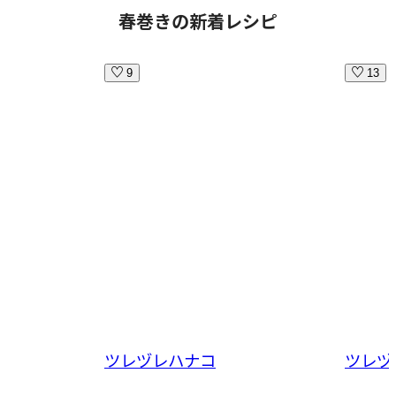
春巻きの新着レシピ
9
13
ツレヅレハナコ
ツレヅ