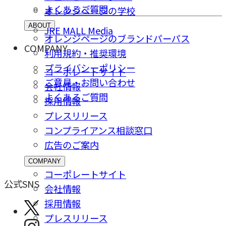
よくあるご質問
オレンジページの学校
ABOUT
JRE MALL Media
オレンジページのブランドパーパス
COMPANY
利用規約・推奨環境
プライバシーポリシー
コーポレートサイト
ご意⾒・お問い合わせ
会社情報
よくあるご質問
採⽤情報
プレスリリース
コンプライアンス相談窓⼝
広告のご案内
COMPANY
コーポレートサイト
公式SNS
会社情報
採⽤情報
プレスリリース