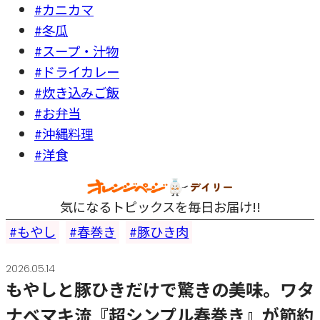
#カニカマ
#冬瓜
#スープ・汁物
#ドライカレー
#炊き込みご飯
#お弁当
#沖縄料理
#洋食
気になるトピックスを毎日お届け!!
もやし
春巻き
豚ひき肉
2026.05.14
もやしと豚ひきだけで驚きの美味。ワタ
ナベマキ流『超シンプル春巻き』が節約