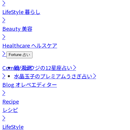
LifeStyle
暮らし
Beauty
美容
Healthcare
ヘルスケア
Fortune
占い
Comics
鏡リュウジの12星座占い
漫画
水晶玉子のプレミアムうさぎ占い
Blog
オレペエディター
Recipe
レシピ
LifeStyle