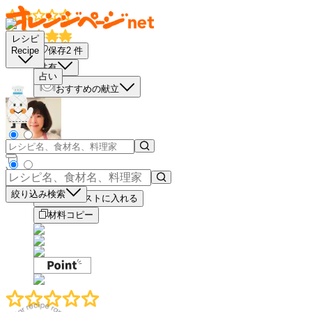
レシピ
保存
2
件
Recipe
共有
占い
おすすめの献立
－
＋
絞り込み検索
買い物リストに入れる
材料コピー