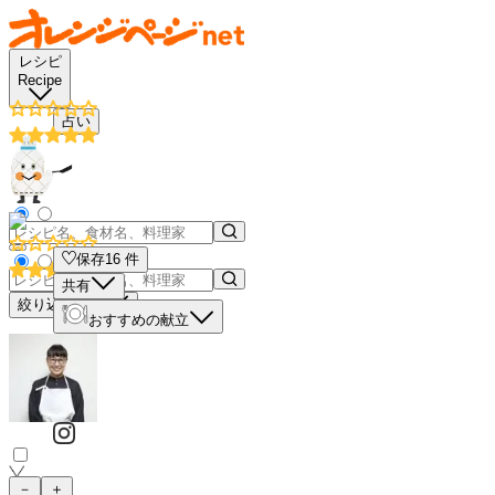
レシピ
Recipe
占い
保存
16
件
共有
絞り込み検索
おすすめの献立
－
＋