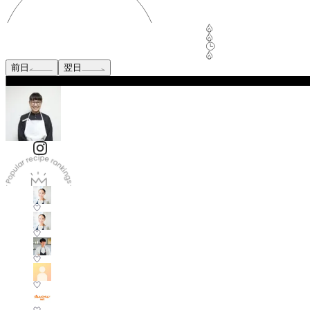
前日
翌日