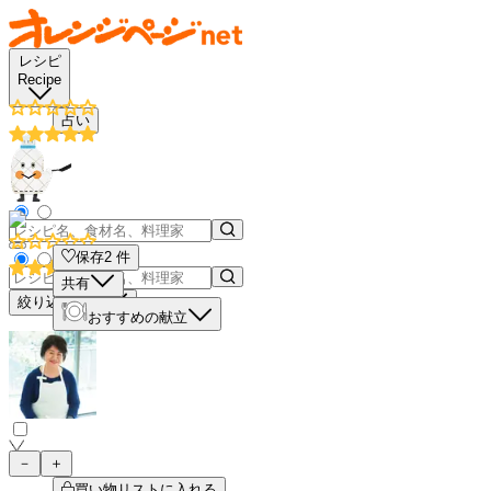
レシピ
Recipe
占い
保存
2
件
共有
絞り込み検索
おすすめの献立
－
＋
買い物リストに入れる