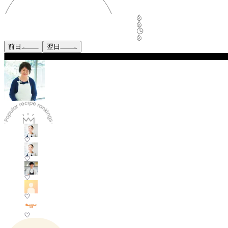
前日
翌日