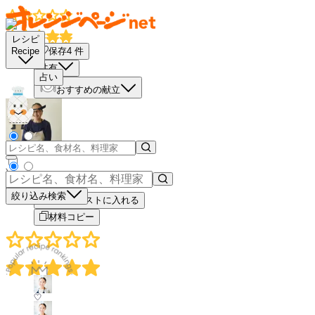
レシピ
保存
4
件
Recipe
共有
占い
おすすめの献立
－
＋
絞り込み検索
買い物リストに入れる
材料コピー