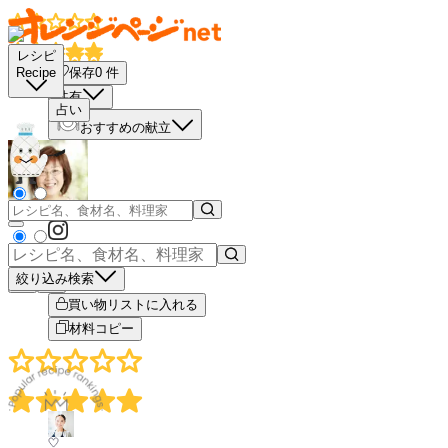
レシピ
保存
0
件
Recipe
共有
占い
おすすめの献立
絞り込み検索
－
＋
買い物リストに入れる
材料コピー