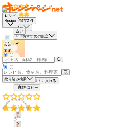
レシピ
保存
2
件
Recipe
共有
占い
おすすめの献立
－
＋
絞り込み検索
買い物リストに入れる
材料コピー