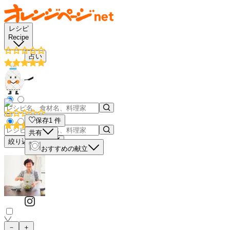
レシピ
Recipe
占い
保存
1
件
共有
絞り込み検索
おすすめの献立
－
＋