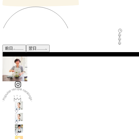
前日
翌日