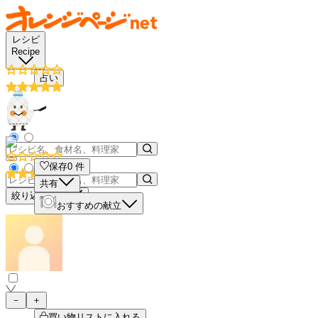
レシピ
Recipe
占い
保存
0
件
共有
絞り込み検索
おすすめの献立
－
＋
買い物リストに入れる