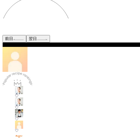
前日
翌日