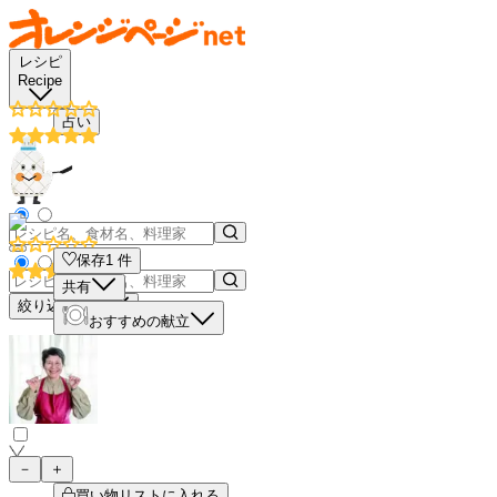
レシピ
Recipe
占い
保存
1
件
共有
絞り込み検索
おすすめの献立
－
＋
買い物リストに入れる