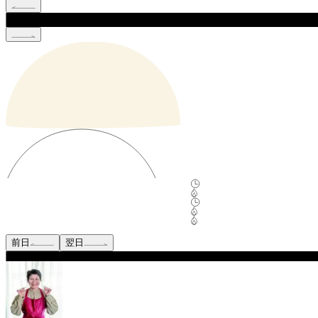
前日
翌日