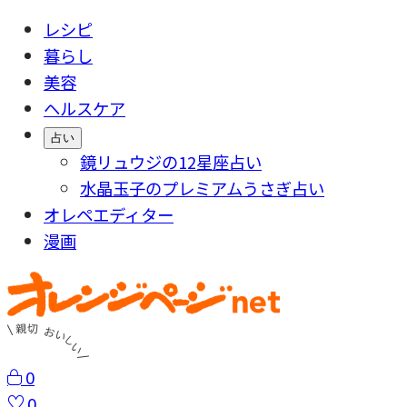
レシピ
暮らし
美容
ヘルスケア
占い
鏡リュウジの12星座占い
水晶玉子のプレミアムうさぎ占い
オレペエディター
漫画
0
0