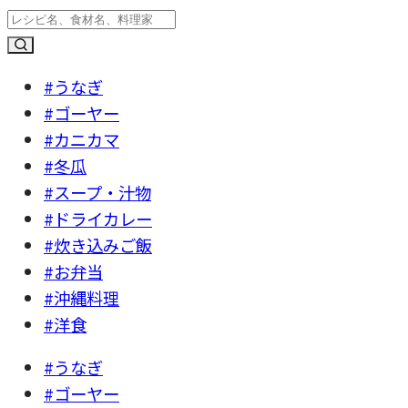
#うなぎ
#ゴーヤー
#カニカマ
#冬瓜
#スープ・汁物
#ドライカレー
#炊き込みご飯
#お弁当
#沖縄料理
#洋食
#うなぎ
#ゴーヤー