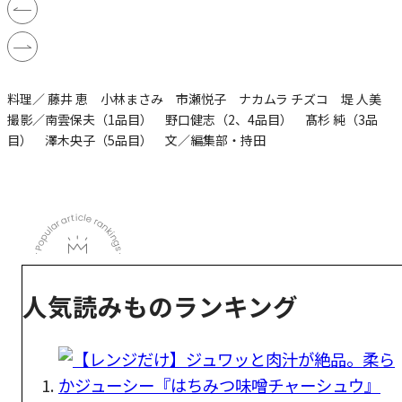
料理／ 藤井 恵 小林まさみ 市瀬悦子 ナカムラ チズコ 堤 人美
撮影／南雲保夫（1品目） 野口健志（2、4品目） 髙杉 純（3品
目） 澤木央子（5品目） 文／編集部・持田
人気読みものランキング