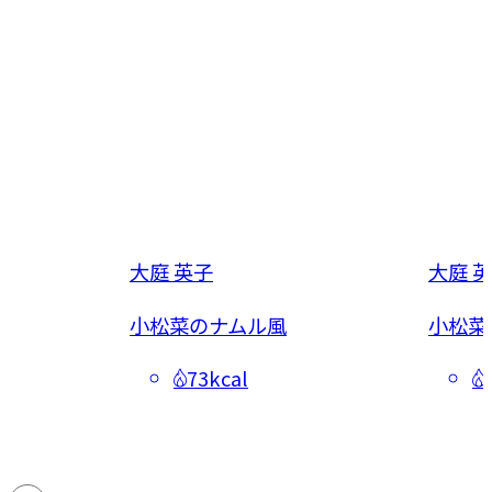
大庭 英子
大庭 
め
小松菜のナムル風
小松菜
73kcal