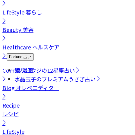
LifeStyle
暮らし
Beauty
美容
Healthcare
ヘルスケア
Fortune
占い
Comics
鏡リュウジの12星座占い
漫画
水晶玉子のプレミアムうさぎ占い
Blog
オレペエディター
Recipe
レシピ
LifeStyle