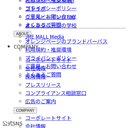
オレンジページ shop
プライバシーポリシー
コトラボ
ご意⾒・お問い合わせ
ウェルビーイング100
よくあるご質問
オレンジページの学校
ABOUT
JRE MALL Media
オレンジページのブランドパーパス
COMPANY
利用規約・推奨環境
プライバシーポリシー
コーポレートサイト
ご意⾒・お問い合わせ
会社情報
よくあるご質問
採⽤情報
プレスリリース
コンプライアンス相談窓⼝
広告のご案内
COMPANY
コーポレートサイト
公式SNS
会社情報