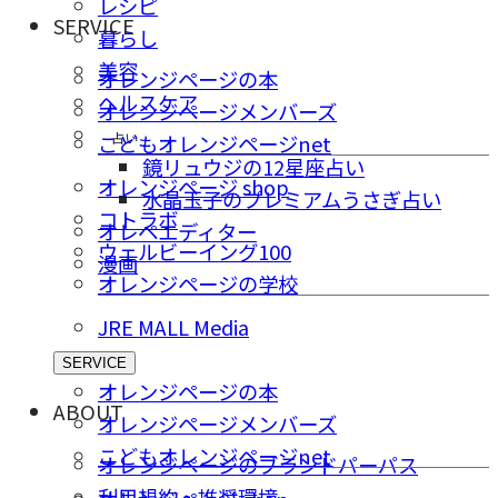
レシピ
SERVICE
暮らし
美容
オレンジページの本
ヘルスケア
オレンジページメンバーズ
占い
こどもオレンジページnet
鏡リュウジの12星座占い
オレンジページ shop
水晶玉子のプレミアムうさぎ占い
コトラボ
オレペエディター
ウェルビーイング100
漫画
オレンジページの学校
JRE MALL Media
SERVICE
オレンジページの本
ABOUT
オレンジページメンバーズ
こどもオレンジページnet
オレンジページのブランドパーパス
利用規約・推奨環境