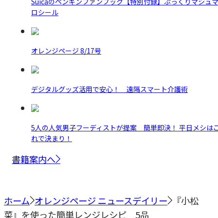
Suicaのペンギンファンブック【特別付録】ぷっくりマシュ
ロシール
オレンジページ 8/17号
デジタルグッズ活用で安心！ 遠隔スマート介護術
5人の人気男子フーディストが提案 簡単即決！ 平日メシは
れで決まり！
書籍案内へ
ホーム
オレンジページ ニュースデイリー
『小松
菜』を使った簡単レンジレシピ 5品