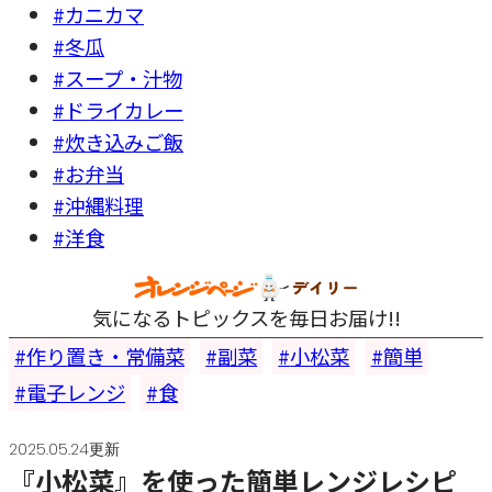
#カニカマ
#冬瓜
#スープ・汁物
#ドライカレー
#炊き込みご飯
#お弁当
#沖縄料理
#洋食
気になるトピックスを毎日お届け!!
作り置き・常備菜
副菜
小松菜
簡単
電子レンジ
食
2025.05.24更新
『小松菜』を使った簡単レンジレシピ