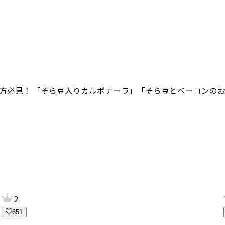
の方必見！ 「そら豆入りカルボナーラ」「そら豆とベーコンのお
2
651