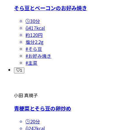
そら豆とベーコンのお好み焼き
30分
417kcal
約120円
塩分
2.2g
#
そら豆
#
お好み焼き
#
主菜
1
小田 真規子
青梗菜とそら豆の卵炒め
20分
242kcal