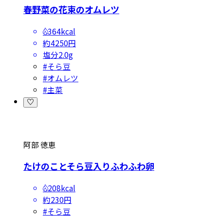
春野菜の花束のオムレツ
364kcal
約4250円
塩分
2.0g
#
そら豆
#
オムレツ
#
主菜
阿部 徳恵
たけのことそら豆入りふわふわ卵
208kcal
約230円
#
そら豆