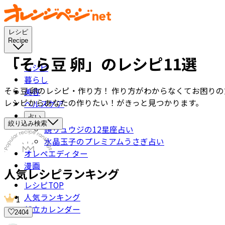
レシピ
Recipe
「そら豆 卵」のレシピ11選
レシピ
暮らし
そら豆 卵のレシピ・作り方！ 作り方がわからなくてお困り
美容
レシピからあなたの作りたい！がきっと見つかります。
ヘルスケア
占い
絞り込み検索
鏡リュウジの12星座占い
水晶玉子のプレミアムうさぎ占い
オレペエディター
漫画
人気レシピランキング
レシピTOP
人気ランキング
1
献立カレンダー
2404