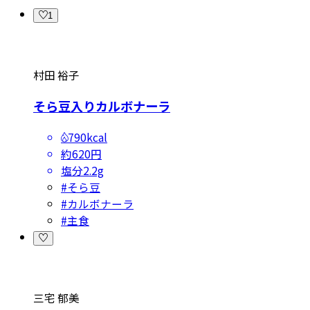
1
村田 裕子
そら豆入りカルボナーラ
790kcal
約620円
塩分
2.2g
#
そら豆
#
カルボナーラ
#
主食
三宅 郁美