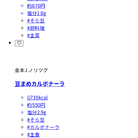
約670円
塩分
1.8g
#
そら豆
#
卵料理
#
主菜
金本J.ノリツグ
豆まめカルボナーラ
730kcal
約550円
塩分
2.9g
#
そら豆
#
カルボナーラ
#
主食