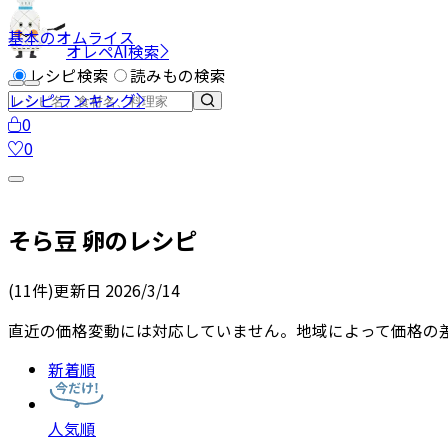
基本のオムライス
オレペAI検索
レシピ検索
読みもの検索
レシピランキング
0
0
そら豆 卵
のレシピ
(
11
件)
更新日
2026/3/14
直近の価格変動には対応していません。地域によって価格の
新着順
人気順