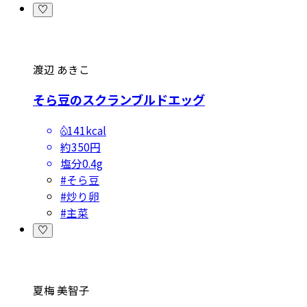
渡辺 あきこ
そら豆のスクランブルドエッグ
141kcal
約350円
塩分
0.4g
#
そら豆
#
炒り卵
#
主菜
夏梅 美智子