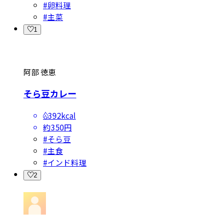
#
卵料理
#
主菜
1
阿部 徳恵
そら豆カレー
392kcal
約350円
#
そら豆
#
主食
#
インド料理
2