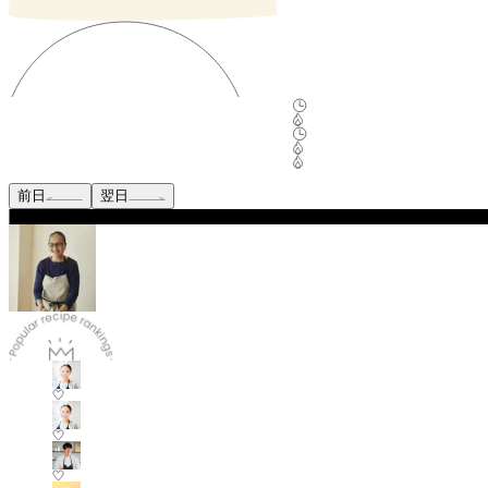
前日
翌日