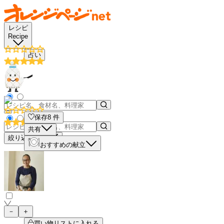
レシピ
Recipe
占い
保存
8
件
共有
絞り込み検索
おすすめの献立
－
＋
買い物リストに入れる