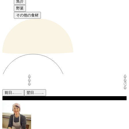
魚介
野菜
その他の食材
前日
翌日