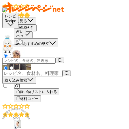
レシピ
栄養素を見る
Recipe
保存
6
件
占い
共有
おすすめの献立
もっと見る
絞り込み検索
買い物リストに入れる
材料コピー