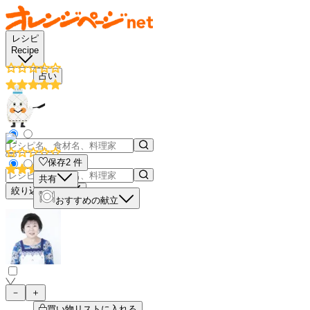
レシピ
Recipe
占い
保存
2
件
共有
絞り込み検索
おすすめの献立
－
＋
買い物リストに入れる