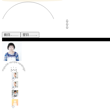
前日
翌日