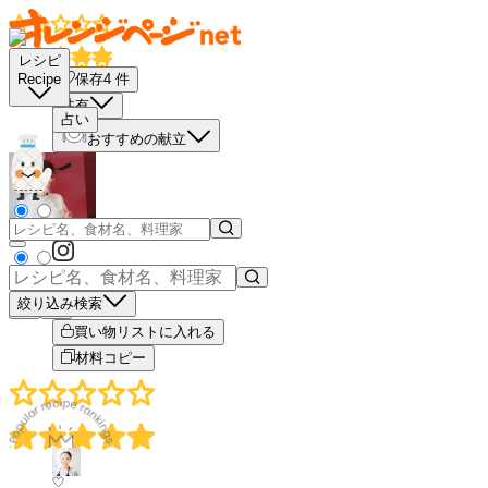
レシピ
保存
4
件
Recipe
共有
占い
おすすめの献立
絞り込み検索
－
＋
買い物リストに入れる
材料コピー