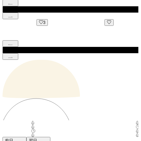
3
前日
翌日