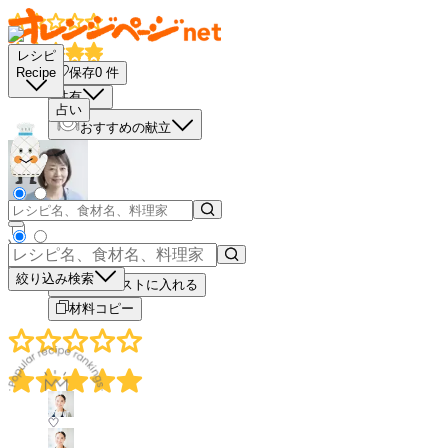
レシピ
保存
0
件
Recipe
共有
占い
おすすめの献立
－
＋
絞り込み検索
買い物リストに入れる
材料コピー