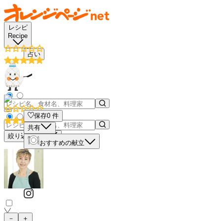
レシピ
Recipe
占い
保存
0
件
共有
絞り込み検索
おすすめの献立
－
＋