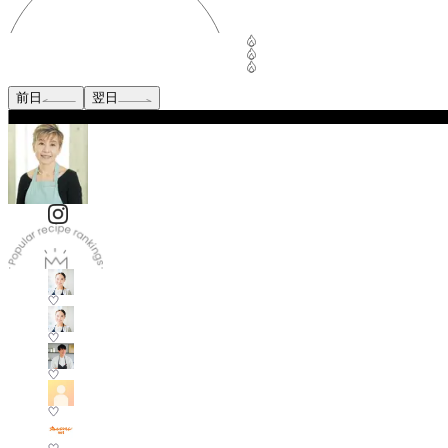
前日
翌日