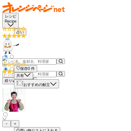
レシピ
Recipe
占い
保存
0
件
共有
絞り込み検索
おすすめの献立
－
＋
買い物リストに入れる