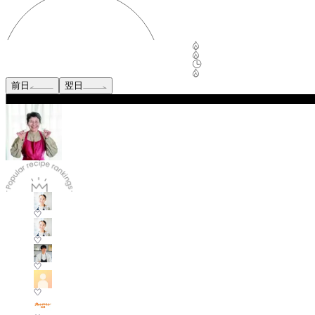
前日
翌日