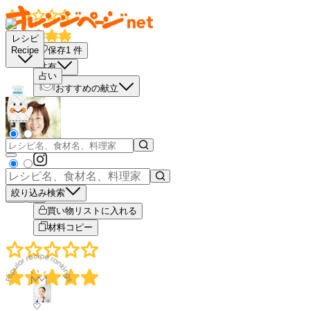
レシピ
保存
1
件
Recipe
共有
占い
おすすめの献立
絞り込み検索
－
＋
買い物リストに入れる
材料コピー