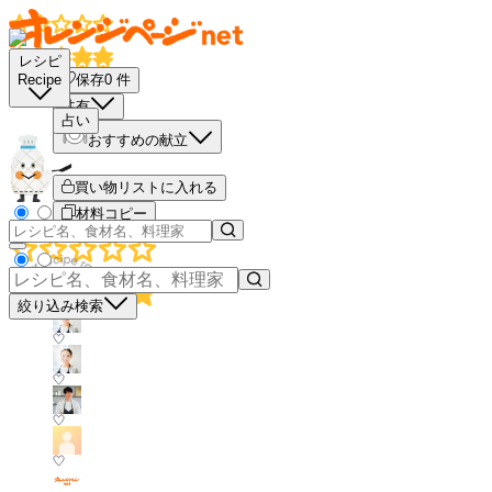
レシピ
保存
0
件
Recipe
共有
占い
おすすめの献立
買い物リストに入れる
材料コピー
絞り込み検索