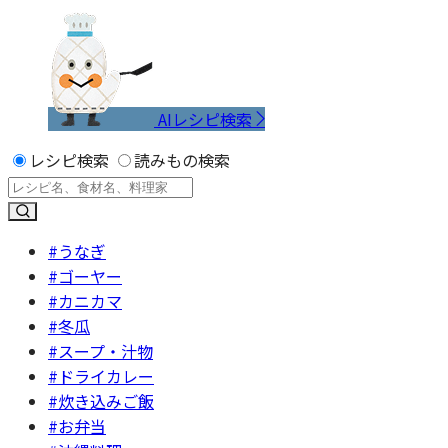
AIレシピ検索
レシピ検索
読みもの検索
#うなぎ
#ゴーヤー
#カニカマ
#冬瓜
#スープ・汁物
#ドライカレー
#炊き込みご飯
#お弁当