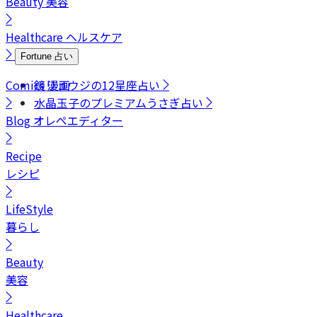
Beauty
美容
Healthcare
ヘルスケア
Fortune
占い
Comics
鏡リュウジの12星座占い
漫画
水晶玉子のプレミアムうさぎ占い
Blog
オレペエディター
Recipe
レシピ
LifeStyle
暮らし
Beauty
美容
Healthcare