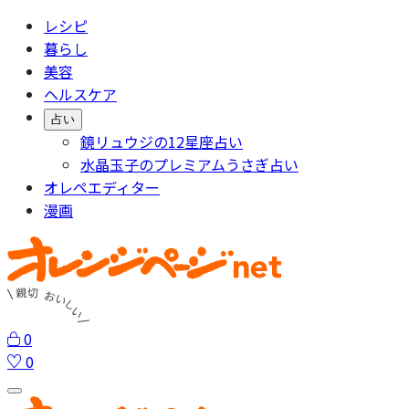
レシピ
暮らし
美容
ヘルスケア
占い
鏡リュウジの12星座占い
水晶玉子のプレミアムうさぎ占い
オレペエディター
漫画
0
0