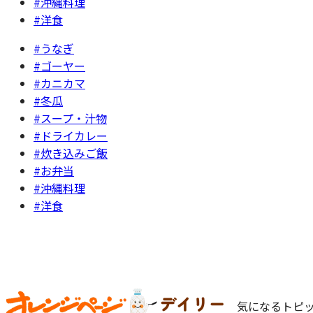
#沖縄料理
#洋食
#うなぎ
#ゴーヤー
#カニカマ
#冬瓜
#スープ・汁物
#ドライカレー
#炊き込みご飯
#お弁当
#沖縄料理
#洋食
気になるトピッ