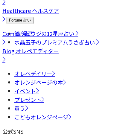
Healthcare
ヘルスケア
Fortune
占い
Comics
鏡リュウジの12星座占い
漫画
水晶玉子のプレミアムうさぎ占い
Blog
オレペエディター
オレペデイリー
オレンジページの本
イベント
プレゼント
買う
こどもオレンジページ
公式SNS