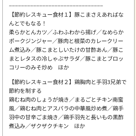
−−−−−−−−−−−−−−−−−−−−−−−−−−−−−−−
【節約レスキュー食材１】豚こまさえあればな
んとでもなる！
柔らかとんカツ／ふわふわから揚げ／なめらか
ポークジンジャー／豚肉と根菜のカレークリー
ム煮込み／豚こまとしいたけの甘酢あん／豚こ
まとレタスの冷しゃぶサラダ／豚こまとブロッ
コリーのみそ炒め ほか
【節約レスキュー食材２】鶏胸肉と手羽3兄弟で
節約を制する
鶏むね肉のしょうが焼き／まるごとチキン南蛮
風／鶏むね肉とアスパラの中華風炒め煮／鶏手
羽中の甘辛ごま焼き／鶏手羽先と長いもの黒酢
煮込み／ザクザクチキン ほか