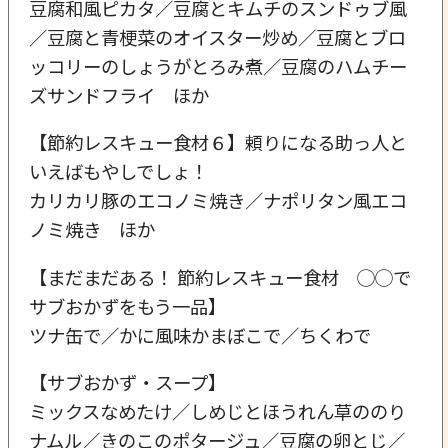
豆腐和風ピカタ／豆腐とキムチのスンドゥブ風
／豆腐と青梗菜のオイスター炒め／豆腐とブロ
ッコリーのしょうがとろみ煮／豆腐のハムチー
ズサンドフライ ほか
【節約レスキュー食材６】頼りになる助っ人と
いえばもやしでしょ！
カリカリ豚のエコノミ焼き／ナポリタン風エコ
ノミ焼き ほか
【まだまだある！ 節約レスキュー食材 ◯◯で
サブおかずをもう一品】
ツナ缶で／かに風味かまぼこで／ちくわで
【サブおかず・スープ】
ミックスなめたけ／しめじとほうれん草ののり
ナムル／きのこのポタージュ／豆腐の卵とじ／