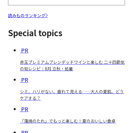
読みものランキング
Special topics
PR
赤玉プレミアムブレンデッドワインと楽しむ 二十四節気
の旬レシピ｜8月 立秋・処暑
PR
シミ、ハリがない、疲れて見える……大人の夏肌、どう
ケアする？
PR
「蒲焼のたれ」でもっと楽しむ！夏のおいしい食卓
PR