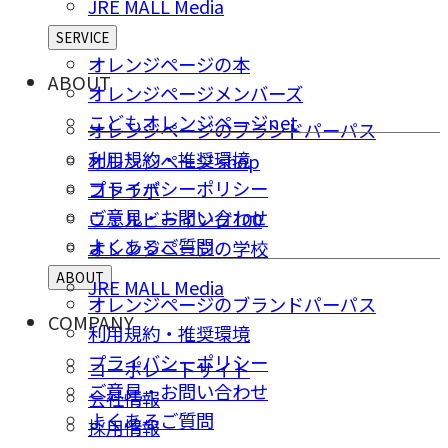
JRE MALL Media
SERVICE
オレンジページの本
ABOUT
オレンジページメンバーズ
こどもオレンジページnet
オレンジページのブランドパーパス
利用規約・推奨環境
オレンジページ shop
プライバシーポリシー
コトラボ
ご意⾒・お問い合わせ
ウェルビーイング100
よくあるご質問
オレンジページの学校
ABOUT
JRE MALL Media
オレンジページのブランドパーパス
COMPANY
利用規約・推奨環境
プライバシーポリシー
コーポレートサイト
ご意⾒・お問い合わせ
会社情報
よくあるご質問
採⽤情報