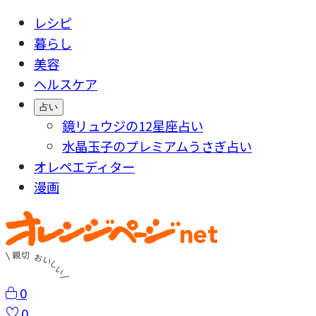
レシピ
暮らし
美容
ヘルスケア
占い
鏡リュウジの12星座占い
水晶玉子のプレミアムうさぎ占い
オレペエディター
漫画
0
0