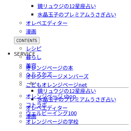
鏡リュウジの12星座占い
水晶玉子のプレミアムうさぎ占い
オレペエディター
漫画
CONTENTS
レシピ
SERVICE
暮らし
美容
オレンジページの本
ヘルスケア
オレンジページメンバーズ
占い
こどもオレンジページnet
鏡リュウジの12星座占い
オレンジページ shop
水晶玉子のプレミアムうさぎ占い
コトラボ
オレペエディター
ウェルビーイング100
漫画
オレンジページの学校