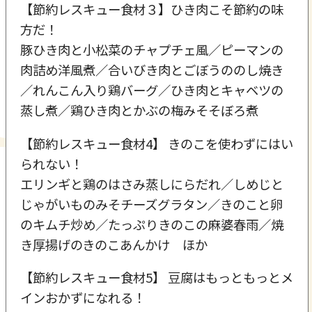
【節約レスキュー食材３】ひき肉こそ節約の味
方だ！
豚ひき肉と小松菜のチャプチェ風／ピーマンの
肉詰め洋風煮／合いびき肉とごぼうののし焼き
／れんこん入り鶏バーグ／ひき肉とキャベツの
蒸し煮／鶏ひき肉とかぶの梅みそそぼろ煮
【節約レスキュー食材4】 きのこを使わずにはい
られない！
エリンギと鶏のはさみ蒸しにらだれ／しめじと
じゃがいものみそチーズグラタン／きのこと卵
のキムチ炒め／たっぷりきのこの麻婆春雨／焼
き厚揚げのきのこあんかけ ほか
【節約レスキュー食材5】 豆腐はもっともっとメ
インおかずになれる！