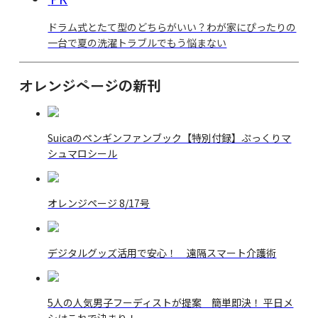
ドラム式とたて型のどちらがいい？わが家にぴったりの
一台で夏の洗濯トラブルでもう悩まない
オレンジページの新刊
Suicaのペンギンファンブック【特別付録】ぷっくりマ
シュマロシール
オレンジページ 8/17号
デジタルグッズ活用で安心！ 遠隔スマート介護術
5人の人気男子フーディストが提案 簡単即決！ 平日メ
シはこれで決まり！