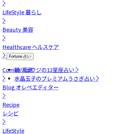
LifeStyle
暮らし
Beauty
美容
Healthcare
ヘルスケア
Fortune
占い
Comics
鏡リュウジの12星座占い
漫画
水晶玉子のプレミアムうさぎ占い
Blog
オレペエディター
Recipe
レシピ
LifeStyle