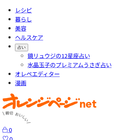
レシピ
暮らし
美容
ヘルスケア
占い
鏡リュウジの12星座占い
水晶玉子のプレミアムうさぎ占い
オレペエディター
漫画
0
0