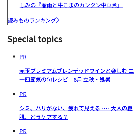
しみの『春雨と牛こまのカンタン中華煮』
読みものランキング
Special topics
PR
赤玉プレミアムブレンデッドワインと楽しむ 二
十四節気の旬レシピ｜8月 立秋・処暑
PR
シミ、ハリがない、疲れて見える……大人の夏
肌、どうケアする？
PR