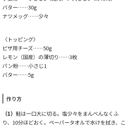
バター……30g
ナツメッグ……少々
〈トッピング〉
ピザ用チーズ……50g
レモン（国産）の薄切り……3枚
パン粉……小さじ1
バター……5g
作り方
（1）
鮭は一口大に切る。塩少々をまんべんなくふ
り、10分ほどおく。ペーパータオルで水けを拭き、こ