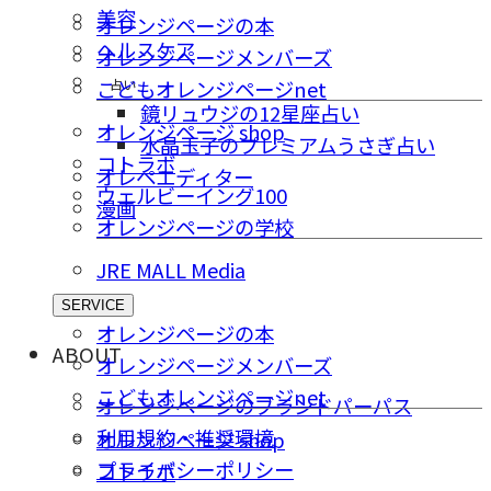
美容
オレンジページの本
ヘルスケア
オレンジページメンバーズ
占い
こどもオレンジページnet
鏡リュウジの12星座占い
オレンジページ shop
水晶玉子のプレミアムうさぎ占い
コトラボ
オレペエディター
ウェルビーイング100
漫画
オレンジページの学校
JRE MALL Media
SERVICE
オレンジページの本
ABOUT
オレンジページメンバーズ
こどもオレンジページnet
オレンジページのブランドパーパス
利用規約・推奨環境
オレンジページ shop
プライバシーポリシー
コトラボ