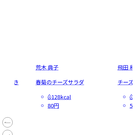
荒木 典子
飛田 
の春巻き
春菊のチーズサラダ
チーズ
128kcal
80円
5