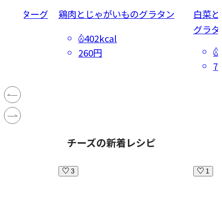
トースターグ
鶏肉とじゃがいものグラタン
白菜と
グラタ
402kcal
260円
7
チーズの新着レシピ
3
1