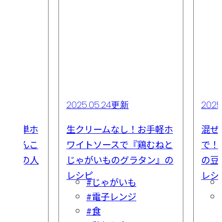
2025.05.24更新
2025
ず・簡単ホ
生クリームなし！お手軽ホ
混ぜ
♪「れんこ
ワイトソースで『鶏むねと
で！
タン」の人
じゃがいものグラタン』の
の豆
レシピ
レシ
#じゃがいも
#電子レンジ
#食