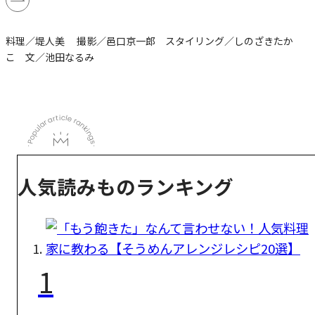
料理／堤人美 撮影／邑口京一郎 スタイリング／しのざきたか
こ 文／池田なるみ
人気読みものランキング
1