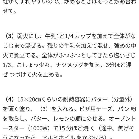
鮭がくずれやすいので、炒めるときはそっと炒め合わ
せて。
（3）
弱火にし、牛乳1と1/4 カップを加えて全体がな
じむまで混ぜる。残りの牛乳を加えて混ぜ、強めの中
火で煮立てる。全体がふつふつとしてきたら塩小さじ
1/3、こしょう少々、ナツメッグを加え、3分ほど混
ぜ つづけて火を止める。
（4）
15×20㎝くらいの耐熱容器にバター（分量外）
を薄く塗り、 （3）を入れる。ピザ用チーズ、パン 粉
を散らし、バター、レモンの順にのせる。オーブント
ースター（1000W）で15 分ほど焼 く（途中、焦げそ
うになったら、アルミホイル をかぶせる）。