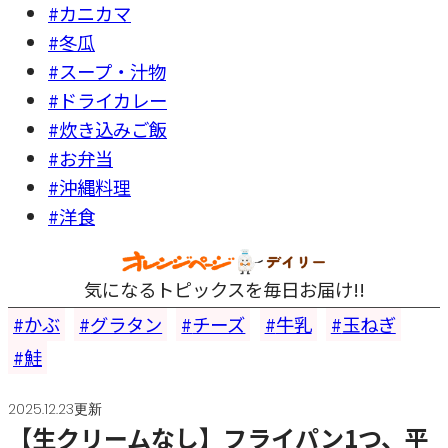
#カニカマ
#冬瓜
#スープ・汁物
#ドライカレー
#炊き込みご飯
#お弁当
#沖縄料理
#洋食
気になるトピックスを毎日お届け!!
かぶ
グラタン
チーズ
牛乳
玉ねぎ
鮭
2025.12.23更新
【生クリームなし】フライパン1つ、平