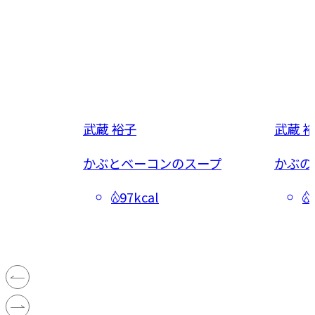
武蔵 裕子
武蔵 
汁
かぶとベーコンのスープ
かぶの
97kcal