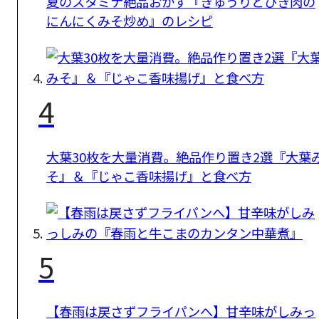
夏のスタミナ絶品おかず『きゅうりとひき肉の
にんにくみそ炒め』のレシピ
4
大葉30枚を大量消費。絶品作り置き2選『大葉
そ』＆『じゃこ香味揚げ』と食べ方
5
【春雨は戻さずフライパンへ】甘辛味がしみっ