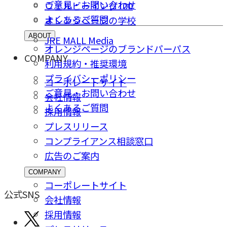
ご意⾒・お問い合わせ
ウェルビーイング100
よくあるご質問
オレンジページの学校
ABOUT
JRE MALL Media
オレンジページのブランドパーパス
COMPANY
利用規約・推奨環境
プライバシーポリシー
コーポレートサイト
ご意⾒・お問い合わせ
会社情報
よくあるご質問
採⽤情報
プレスリリース
コンプライアンス相談窓⼝
広告のご案内
COMPANY
コーポレートサイト
公式SNS
会社情報
採⽤情報