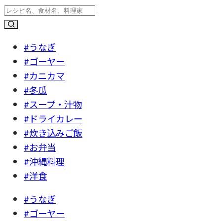
#うなぎ
#ゴーヤー
#カニカマ
#冬瓜
#スープ・汁物
#ドライカレー
#炊き込みご飯
#お弁当
#沖縄料理
#洋食
#うなぎ
#ゴーヤー