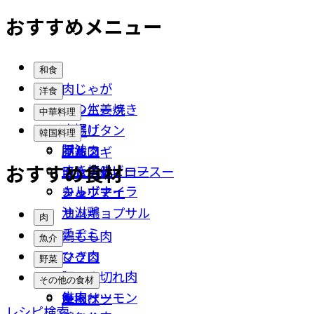
おすすめメニュー
和食
肉じゃが
洋食
豚の生姜焼き
ハンバーグ
中華料理
唐揚げ
ナポリタン
餃子
韓国料理
豚汁
ポトフ
回鍋肉
プルコギ
おすすめ食材
すき焼き
ローストビーフ
チンジャオロースー
キムチ鍋
カルボナーラ
シュウマイ
チャプチェ
油淋鶏
サムギョプサル
肉
チヂミ
鶏もも肉
魚介
ひき肉
マグロ
野菜
豚こま切れ肉
イカ
なす
その他の食材
牛肉
鮭・サーモン
キャベツ
厚揚げ
レシピ検索