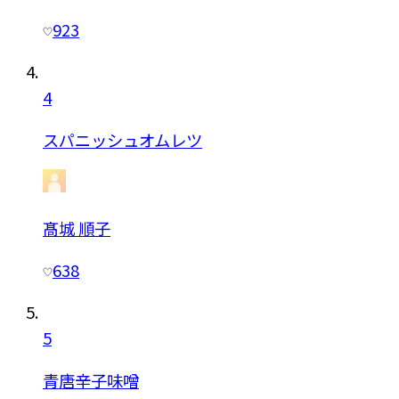
923
4
スパニッシュオムレツ
髙城 順子
638
5
青唐辛子味噌