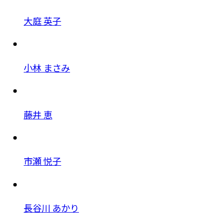
大庭 英子
小林 まさみ
藤井 恵
市瀬 悦子
長谷川 あかり