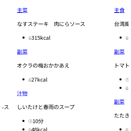
主菜
主食
なすステーキ 肉にらソース
台湾風
315kcal
副菜
副菜
オクラの梅おかかあえ
トマト
27kcal
汁物
副菜
ルス
しいたけと春雨のスープ
たたき
10分
48kcal