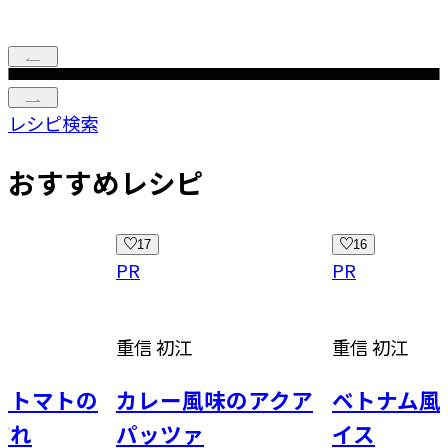
レシピ検索
おすすめレシピ
17
16
PR
PR
重信 初江
重信 初江
マトの
カレー風味のアクア
ベトナム風 チ
パッツァ
イス