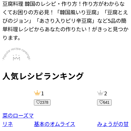
豆腐料理 韓国のレシピ・作り方！
作り方がわからな
くてお困りの方必見！
「韓国風いり豆腐」「豆腐とえ
びのジョン」「あさり入りピリ辛豆腐」
など
5
品の簡
単料理レシピからあなたの作りたい！がきっと見つか
ります。
人気レシピランキング
1
2
2378
641
野菜のローズマ
マリネ
基本のオムライス
みょうがの甘