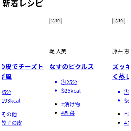
新着レシピ
10
10
堤 人美
藤井 恵
でチーズト
なすのピクルス
ズッキーニ
く蒸し肉じ
25分
25kcal
15分
al
327kca
#
漬け物
#
副菜
他
#
肉じゃ
の皮
#
主菜