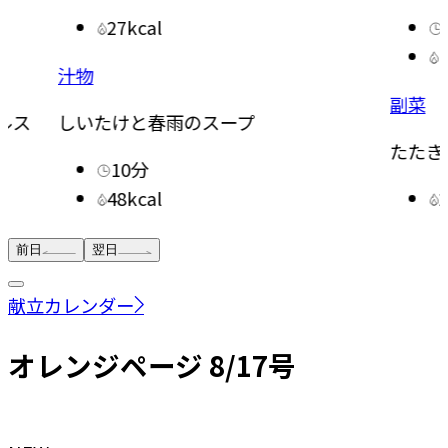
27kcal
汁物
副菜
ルス
しいたけと春雨のスープ
たたき
10分
48kcal
前日
翌日
献立カレンダー
オレンジページ 8/17号