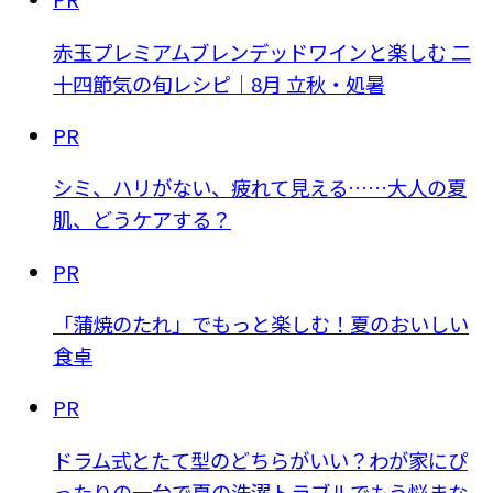
赤玉プレミアムブレンデッドワインと楽しむ 二
十四節気の旬レシピ｜8月 立秋・処暑
PR
シミ、ハリがない、疲れて見える……大人の夏
肌、どうケアする？
PR
「蒲焼のたれ」でもっと楽しむ！夏のおいしい
食卓
PR
ドラム式とたて型のどちらがいい？わが家にぴ
ったりの一台で夏の洗濯トラブルでもう悩まな