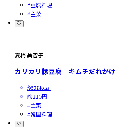
#
豆腐料理
#
主菜
夏梅 美智子
カリカリ豚豆腐 キムチだれかけ
328kcal
約210円
#
主菜
#
韓国料理