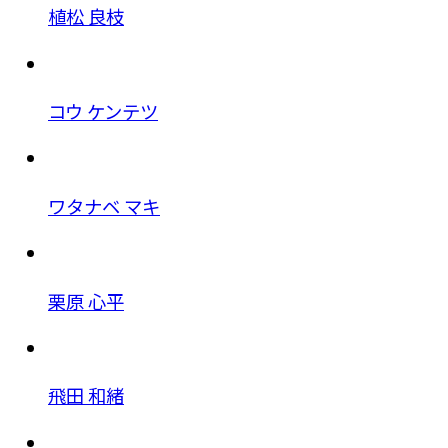
植松 良枝
コウ ケンテツ
ワタナベ マキ
栗原 心平
飛田 和緒