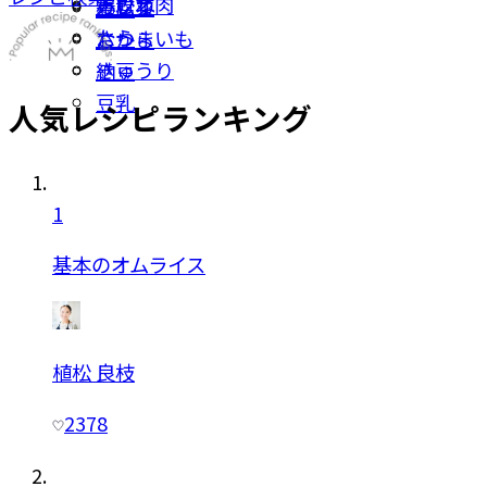
鶏むね肉
カツオ
小松菜
豆腐
たら
さつまいも
おから
きゅうり
納豆
豆乳
人気レシピランキング
1
基本のオムライス
植松 良枝
2378