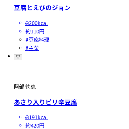
豆腐とえびのジョン
200kcal
約110円
#
豆腐料理
#
主菜
阿部 徳恵
あさり入りピリ辛豆腐
191kcal
約420円