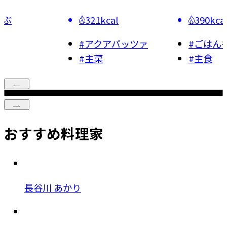
321kcal
390kcal
#
アクアパッツァ
#
ごはんもの
#
主菜
#
主食
おすすめ料理家
長谷川 あかり