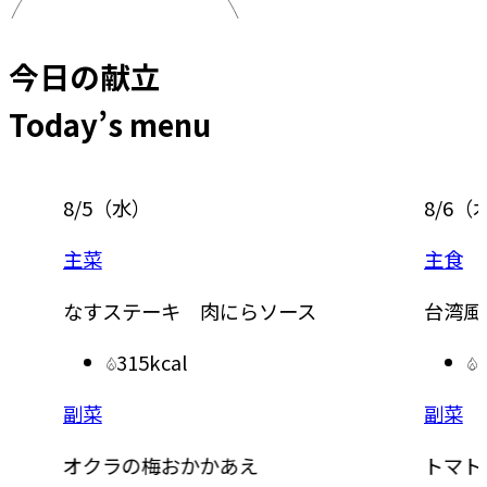
今日の献立
Today’s menu
8/5
（
水
）
8/6
（
主菜
主食
なすステーキ 肉にらソース
台湾風
315kcal
副菜
副菜
オクラの梅おかかあえ
トマト