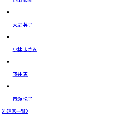
大庭 英子
小林 まさみ
藤井 恵
市瀬 悦子
料理家一覧