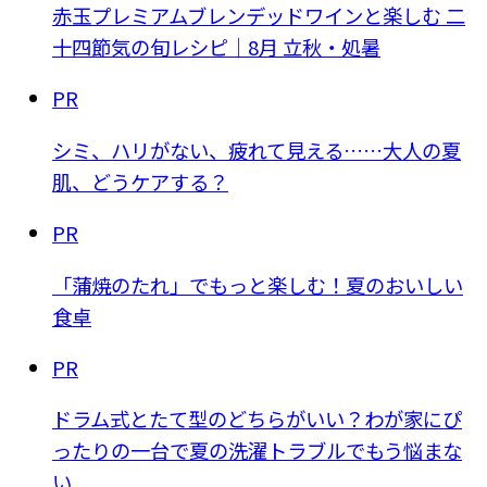
赤玉プレミアムブレンデッドワインと楽しむ 二
十四節気の旬レシピ｜8月 立秋・処暑
PR
シミ、ハリがない、疲れて見える……大人の夏
肌、どうケアする？
PR
「蒲焼のたれ」でもっと楽しむ！夏のおいしい
食卓
PR
ドラム式とたて型のどちらがいい？わが家にぴ
ったりの一台で夏の洗濯トラブルでもう悩まな
い