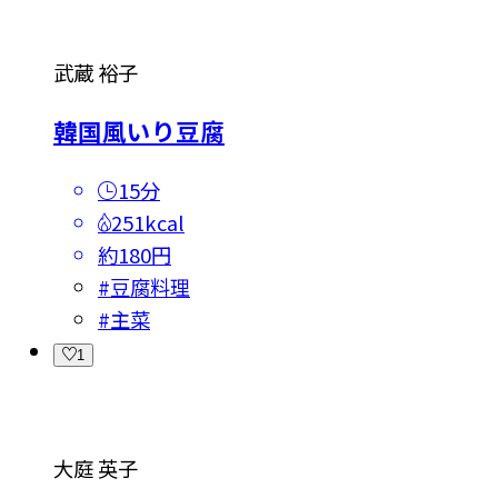
武蔵 裕子
韓国風いり豆腐
15分
251kcal
約180円
#
豆腐料理
#
主菜
1
大庭 英子