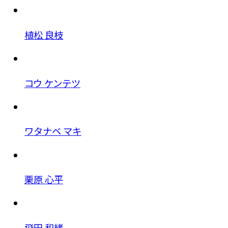
植松 良枝
コウ ケンテツ
ワタナベ マキ
栗原 心平
飛田 和緒