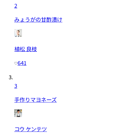
2
みょうがの甘酢漬け
植松 良枝
641
3
手作りマヨネーズ
コウ ケンテツ