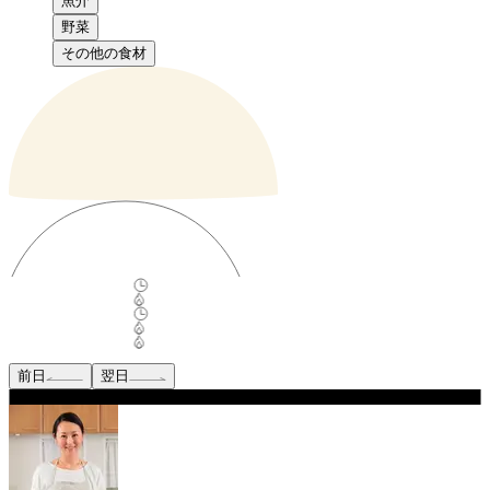
魚介
野菜
その他の食材
前日
翌日