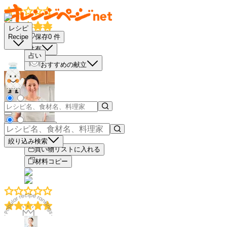
レシピ
保存
0
件
Recipe
共有
占い
おすすめの献立
もっと見る
絞り込み検索
買い物リストに入れる
材料コピー