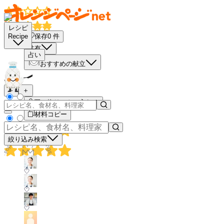
レシピ
保存
0
件
Recipe
共有
占い
おすすめの献立
－
＋
買い物リストに入れる
材料コピー
絞り込み検索